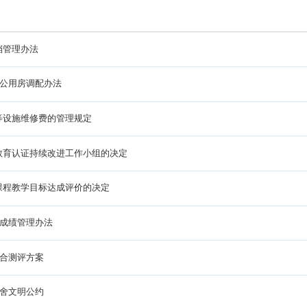
档管理办法
办公用房调配办法
等设施维修费的管理规定
教育认证持续改进工作小组的决定
课程教学目标达成评价的决定
课成绩管理办法
综合测评方案
宿舍文明公约