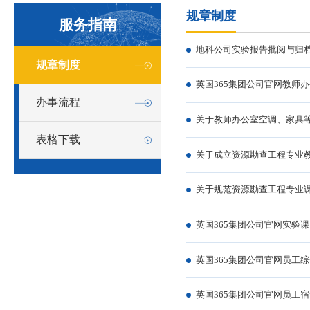
规章制度
服务指南
地科公司实验报告批阅与归
规章制度
英国365集团公司官网教师
办事流程
关于教师办公室空调、家具
表格下载
关于成立资源勘查工程专业
关于规范资源勘查工程专业
英国365集团公司官网实验
英国365集团公司官网员工
英国365集团公司官网员工