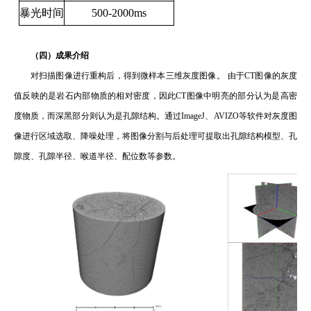
暴光时间
500-2000ms
（
四
）
成果介绍
对扫描图像进行重构后，得到微样本三维灰度图像
。
由于
CT
图像的灰度
值反映的是岩石内部物质的相对密度，
因此
CT
图
像中明亮的部分认为是高密
度物质，而深黑部分则认为是孔隙结构。
通过
I
mageJ
、
AVIZO
等
软件对灰度图
像进行区域选取、降噪处理，将图像分割与后处理
可
提取出孔隙结构
模型、
孔
隙度、
孔隙半径
、
喉
道半径、
配位
数等参数
。