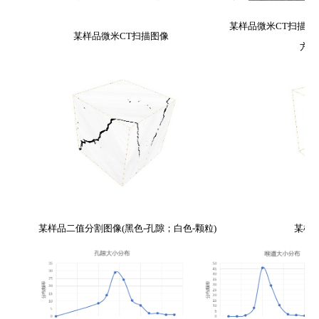
某样品微米
CT
扫描
剖
某
样品微米
CT
扫描
图像
方向
某
样品
二值分割图像
(
黑色
-
孔隙；白色
-
颗粒
)
某
样