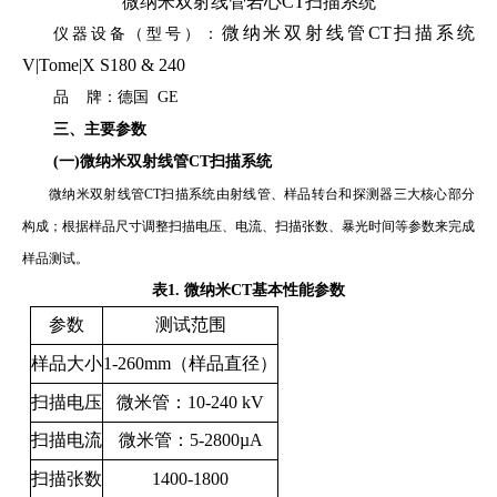
微纳米双射线管岩心CT扫描系统
微纳米双射线管CT扫描系统
仪器设备（型号）：
V|Tome|X S180 & 240
品
牌：
德
国
GE
三、
主要参数
(
一
)
微纳
米双射线管
CT
扫描
系统
微纳
米双射线管
CT
扫描
系统
由
射线管、样品转台
和
探测器三
大
核心
部分
构成；根据
样品尺寸
调整扫描
电压、电
流、
扫描
张数、
暴光
时间等参数来完成
样品测试。
表
1
. 
微纳米
CT
基本性能参数
参数
测试范围
样品大小
1-260mm（样品直径）
扫描电压
微米管：10-240 kV
扫描电流
微米管：5-2800
µ
A
扫描张数
1400-1800